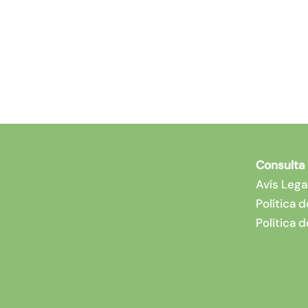
SALUD DENTAL
Salut Dental a les Escoles de Vilaf
Consulta
Avís Lega
Política d
Política 