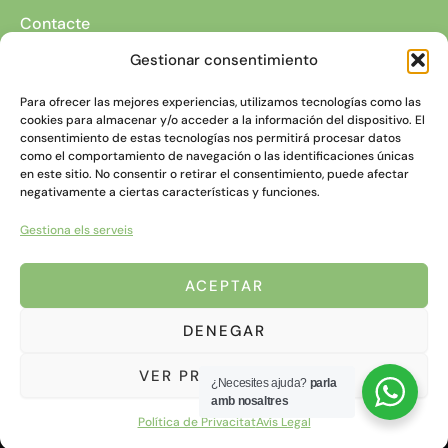
Contacte
Av. Anselm Clavé, 90.
Gestionar consentimiento
08731 Sant Martí Sarroca
Barcelona
Para ofrecer las mejores experiencias, utilizamos tecnologías como las
cookies para almacenar y/o acceder a la información del dispositivo. El
Telèfon:
938 990 411
consentimiento de estas tecnologías nos permitirá procesar datos
Telèfon:
691 380 133
como el comportamiento de navegación o las identificaciones únicas
en este sitio. No consentir o retirar el consentimiento, puede afectar
negativamente a ciertas características y funciones.
Gestiona els serveis
Segueix-nos
ACEPTAR
Instagram
DENEGAR
VER PREFERENCIAS
Copyright © 2026 Clínica Dental Més que Dents | Web Dissenyada
¿Necesites ajuda?
parla
amb nosaltres
per
www.elsatapia.com
Política de Privacitat
Avís Legal