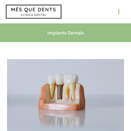
Vés
al
contingut
Implants Dentals