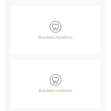
Brackets metàl·lics
Brackets ceràmics