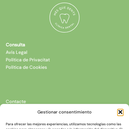
Consulta
Avís Legal
Política de Privacitat
Política de Cookies
Contacte
Av. Anselm Clavé, 90.
Gestionar consentimiento
08731 Sant Martí Sarroca
Barcelona
Para ofrecer las mejores experiencias, utilizamos tecnologías como las