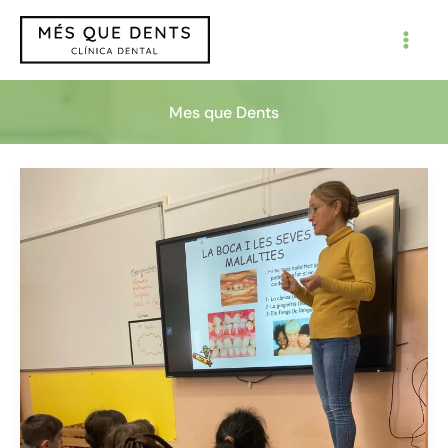
Vés
al
contingut
Mes que Dents