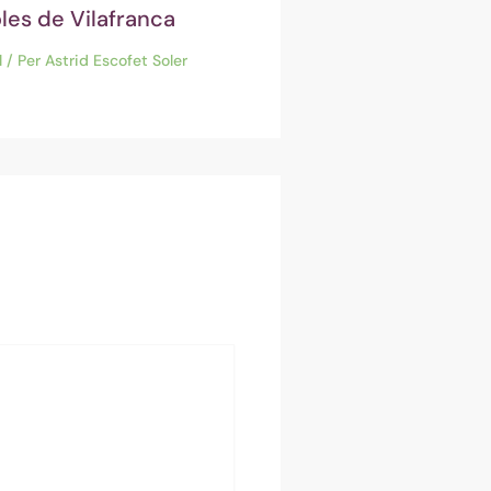
oles de Vilafranca
l
/ Per
Astrid Escofet Soler