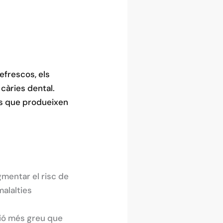
efrescos, els
càries dental.
is que produeixen
gmentar el risc de
malalties
ció més greu que