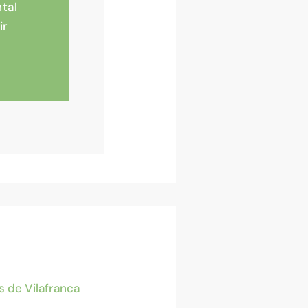
tal
ir