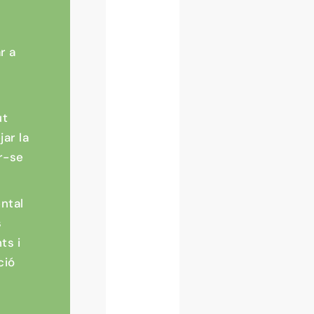
r a
ut
jar la
ar-se
ental
s
ts i
ció