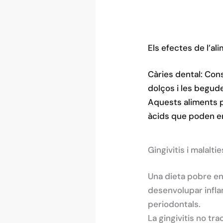
Els efectes de l’ali
Càries dental: Cons
dolços i les begud
Aquests aliments p
àcids que poden er
Gingivitis i malalti
Una dieta pobre en 
desenvolupar inflam
periodontals.
La gingivitis no tr