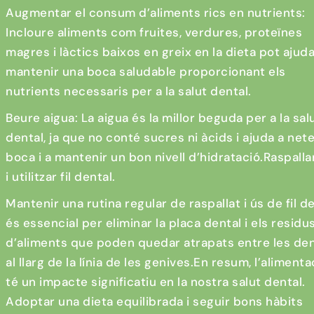
Augmentar el consum d’aliments rics en nutrients:
Incloure aliments com fruites, verdures, proteïnes
magres i làctics baixos en greix en la dieta pot ajuda
mantenir una boca saludable proporcionant els
nutrients necessaris per a la salut dental.
Beure aigua: La aigua és la millor beguda per a la sal
dental, ja que no conté sucres ni àcids i ajuda a nete
boca i a mantenir un bon nivell d’hidratació.Raspall
i utilitzar fil dental.
Mantenir una rutina regular de raspallat i ús de fil d
és essencial per eliminar la placa dental i els residu
d’aliments que poden quedar atrapats entre les den
al llarg de la línia de les genives.En resum, l’alimenta
té un impacte significatiu en la nostra salut dental.
Adoptar una dieta equilibrada i seguir bons hàbits