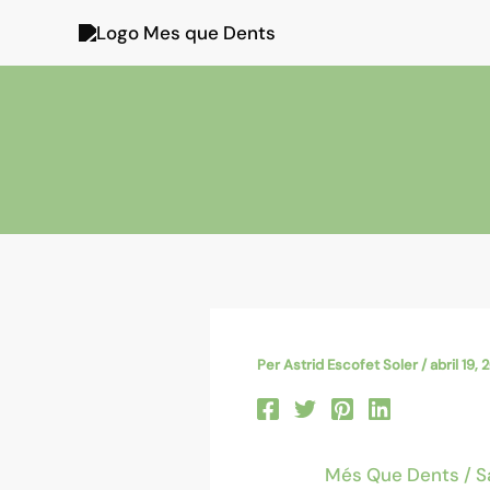
Vés
al
contingut
Per
Astrid Escofet Soler
/
abril 19,
Més Que Dents / Sa