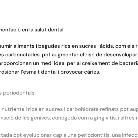
mentació en la salut dental:
umir aliments i begudes rics en sucres i àcids, com els r
es carbonatades, pot augmentar el risc de desenvolupar 
roporcionen un medi ideal per al creixement de bacter
osionar l’esmalt dental i provocar càries.
es periodontals:
nutrients i rica en sucres i carbohidrats refinats pot au
ació de les genives, coneguda com a gingivitis, i altres 
actada pot evolucionar cap a una periodontitis, una infec