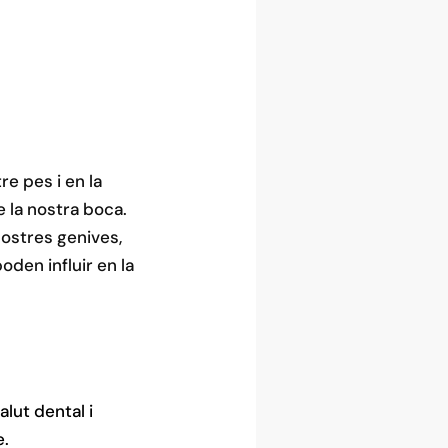
e pes i en la
e la nostra boca.
ostres genives,
oden influir en la
lut dental i
e.