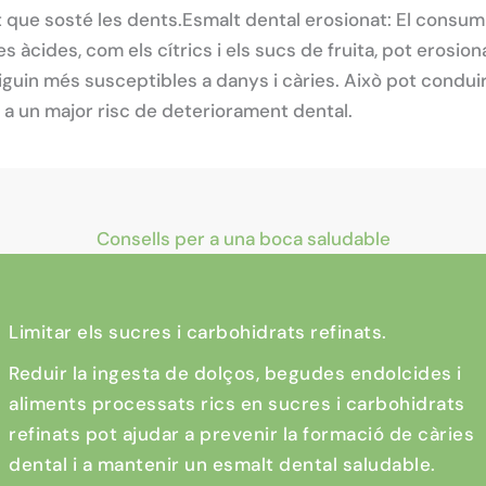
it que sosté les dents.Esmalt dental erosionat: El consu
s àcides, com els cítrics i els sucs de fruita, pot erosiona
siguin més susceptibles a danys i càries. Això pot condu
 i a un major risc de deteriorament dental.
Consells per a una boca saludable
Limitar els sucres i carbohidrats refinats.
Reduir la ingesta de dolços, begudes endolcides i
aliments processats rics en sucres i carbohidrats
refinats pot ajudar a prevenir la formació de càries
dental i a mantenir un esmalt dental saludable.